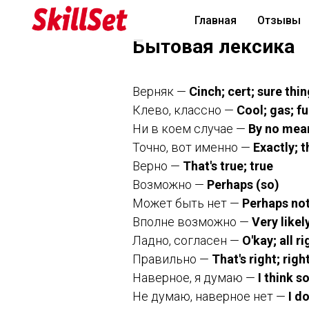
Главная
Отзывы
Бытовая лексика
Верняк —
Cinch; cert; sure thi
Клево, классно —
Cool; gas; f
Ни в коем случае —
By no mea
Точно, вот именно —
Exactly; t
Верно —
That's true; true
Возможно —
Perhaps (so)
Может быть нет —
Perhaps no
Вполне возможно —
Very likel
Ладно, согласен —
O'kay; all ri
Правильно —
That's right; righ
Наверное, я думаю —
I think s
Не думаю, наверное нет —
I do