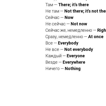
Там —
There; it's there
Не там —
Not there; it's not the
Сейчас —
Now
Не сейчас —
Not now
Сейчас же, немедленно —
Righ
Сразу, немедленно —
At once
Все —
Everybody
Не все —
Not everybody
Каждый —
Everyone
Везде —
Everywhere
Ничего —
Nothing