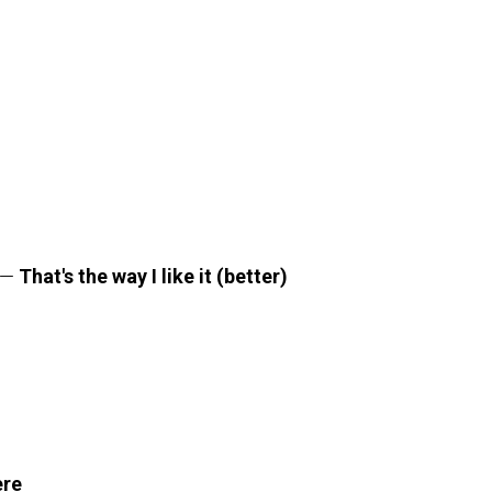
 —
That's the way I like it (better)
ere