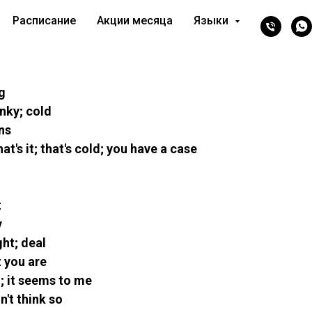
Расписание
Акции месяца
Языки
ng
unky; cold
ns
hat's it; that's cold; you have a case
t
y
ght; deal
t you are
o; it seems to me
n't think so