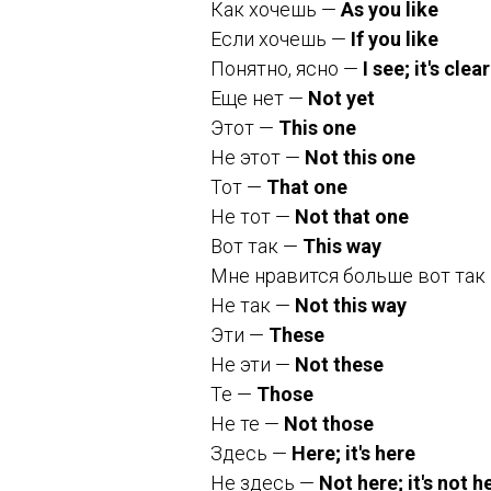
Как хочешь —
As you like
Если хочешь —
If you like
Понятно, ясно —
I see; it's clear
Еще нет —
Not yet
Этот —
This one
Не этот —
Not this one
Тот —
That one
Не тот —
Not that one
Вот так —
This way
Мне нравится больше вот так
Не так —
Not this way
Эти —
These
Не эти —
Not these
Те —
Those
Не те —
Not those
Здесь —
Here; it's here
Не здесь —
Not here; it's not h