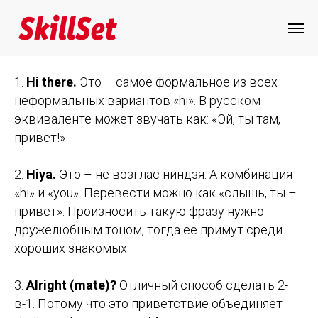
Неформальные приветствия на
английском языке
1.
Hi there.
Это – самое формальное из всех
неформальных вариантов «hi». В русском
эквиваленте может звучать как: «Эй, ты там,
привет!»
2.
Hiya.
Это – не возглас ниндзя. А комбинация
«hi» и «you». Перевести можно как «слышь, ты –
привет». Произносить такую фразу нужно
дружелюбным тоном, тогда ее примут среди
хороших знакомых.
3.
Alright (mate)?
Отличный способ сделать 2-
в-1. Потому что это приветствие объединяет