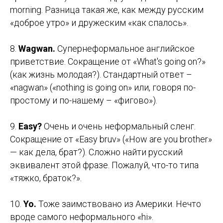
morning. Разница такая же, как между русским
«доброе утро» и дружеским «как спалось».
8.
Wagwan.
Супернеформальное английское
приветствие. Сокращение от «What's going on?»
(как жизнь молодая?). Стандартный ответ –
«nagwan» («nothing is going on» или, говоря по-
простому и по-нашему – «фигово»).
9.
Easy?
Очень и очень неформальный сленг.
Сокращение от «Easy bruv» («How are you brother»
— как дела, брат?). Сложно найти русский
эквивалент этой фразе. Пожалуй, что-то типа
«тяжко, браток?».
10.
Yo.
Тоже заимствовано из Америки. Нечто
вроде самого неформального «hi».