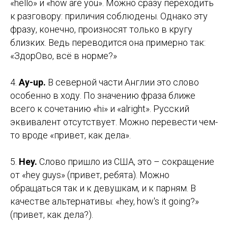
«hello» и «how are you». Можно сразу переходить
к разговору: приличия соблюдены. Однако эту
фразу, конечно, произносят только в кругу
близких. Ведь переводится она примерно так:
«ЗдорОво, всё в норме?»
4.
Ay-up.
В северной части Англии это слово
особенно в ходу. По значению фраза ближе
всего к сочетанию «hi» и «alright». Русский
эквивалент отсутствует. Можно перевести чем-
то вроде «привет, как дела».
5.
Hey.
Слово пришло из США, это – сокращение
от «hey guys» (привет, ребята). Можно
обращаться так и к девушкам, и к парням. В
качестве альтернативы: «hey, how's it going?»
(привет, как дела?).