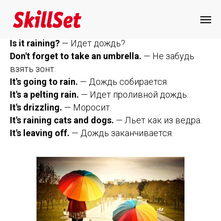
О погоде: дождь
Is it raining?
— Идет дождь?
Don't forget to take an umbrella.
— Не забудь
взять зонт.
It's going to rain.
— Дождь собирается.
It's a pelting rain.
— Идет проливной дождь.
It's drizzling.
— Моросит.
It's raining cats and dogs.
— Льет как из ведра.
It's leaving off.
— Дождь заканчивается.